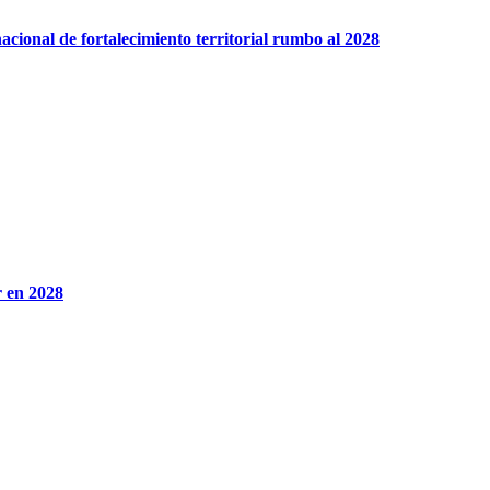
cional de fortalecimiento territorial rumbo al 2028
r en 2028