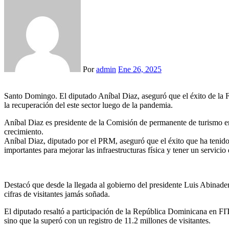
Por
admin
Ene 26, 2025
Santo Domingo. El diputado Aníbal Diaz, aseguró que el éxito de la Fitur 2025, se debe al compromiso país que han asumido tanto los empresarios como el Gobierno y el ministro David Collado, para impulsar
la recuperación del este sector luego de la pandemia.
Aníbal Diaz es presidente de la Comisión de permanente de turismo en 
crecimiento.
Aníbal Diaz, diputado por el PRM, aseguró que el éxito que ha tenido
importantes para mejorar las infraestructuras física y tener un servicio 
Destacó que desde la llegada al gobierno del presidente Luis Abinade
cifras de visitantes jamás soñada.
El diputado resaltó a participación de la República Dominicana en FI
sino que la superó con un registro de 11.2 millones de visitantes.