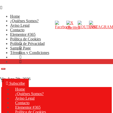
Home
¿Quiénes Somos?
Aviso Legal
Contacto
Elementor #365
Política de Cookies
Política de Privacidad
Sample Page
Términos y Condiciones
Vie. Ago 7th, 2026
Subscribe
Home
¿Quiénes Somos?
Aviso Legal
Contacto
Elementor #365
Política de Cookies