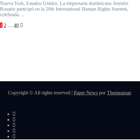
Nueva York, Estados Unidos. La empresaria dominicana Jennifer
Rosario participó en la 20th International Human Rights Summit,
celebrada…
1
2
…
40
Copyright © All rights reserved
|
Paper News
por
Themeansar
.