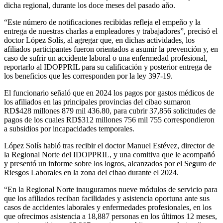
dicha regional, durante los doce meses del pasado año.
“Este número de notificaciones recibidas refleja el empeño y la
entrega de nuestras charlas a empleadores y trabajadores”, precisó el
doctor López Solís, al agregar que, en dichas actividades, los
afiliados participantes fueron orientados a asumir la prevención y, en
caso de sufrir un accidente laboral o una enfermedad profesional,
reportarlo al IDOPPRIL para su calificación y posterior entrega de
los beneficios que les corresponden por la ley 397-19.
El funcionario señaló que en 2024 los pagos por gastos médicos de
los afiliados en las principales provincias del cibao sumaron
RD$428 millones 879 mil 436.80, para cubrir 37,856 solicitudes de
pagos de los cuales RD$312 millones 756 mil 755 correspondieron
a subsidios por incapacidades temporales.
López Solís habló tras recibir el doctor Manuel Estévez, director de
la Regional Norte del IDOPPRIL, y una comitiva que le acompañó
y presentó un informe sobre los logros, alcanzados por el Seguro de
Riesgos Laborales en la zona del cibao durante el 2024.
“En la Regional Norte inauguramos nueve módulos de servicio para
que los afiliados reciban facilidades y asistencia oportuna ante sus
casos de accidentes laborales y enfermedades profesionales, en los
que ofrecimos asistencia a 18,887 personas en los últimos 12 meses,