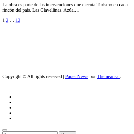
La obra es parte de las intervenciones que ejecuta Turismo en cada
rincón del país. Las Clavellinas, Azúa,…
Paginación
1
2
…
12
de
entradas
Copyright © All rights reserved
|
Paper News
por
Themeansar
.
Buscar: