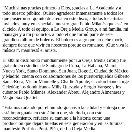
“Muchísimas gracias primero a Dios, gracias a La Academia y a
todo nuestro público. Quiero agradecer inmensamente a todos los
que pusieron su granito de arena en este disco, a todos los artistas
invitados, muy en especial a nuestro gran Pablo Milanés que está en
el cielo. A todo el equipo, a La Oreja Media Group, a mi familia, mi
manager y a mi productor, a todo el que formó parte de este
grandioso álbum de boleros. El bolero es algo que no debe morir,
siempre tiene que vivir en nosotros porque es romance. ¡Que viva la
música!”, manifestó el artista.
El álbum distribuido mundialmente por La Oreja Media Group fue
grabado en estudios de Santiago de Cuba, La Habana, Miami,
Nueva York, Santo Domingo, San Juan, Bogotá, Ciudad de México
y Madrid, cuenta con colaboraciones de los puertorriqueños Gilberto
Santa Rosa, Víctor Manuelle y Charlie Aponte; el colombiano Jorge
Celedón; los dominicanos Milly Quezada y Sergio Vargas; y los
cubanos Pablo Milanés, Alexander Abreu, Alejandro Almenares y
Magic Sax Quartet.
“Estamos rodando por el mundo gracias a la calidad y entrega que
está impregnada en este álbum que, sin duda, con este
reconocimiento, refuerza su camino a la historia como una
producción que dejará huellas en esta generación y en las futuras”,
manifestó Porfirio -Popi- Piña, de La Oreja Media.