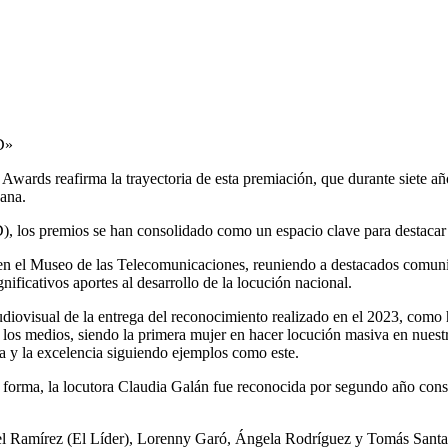
RD»
ards reafirma la trayectoria de esta premiación, que durante siete añ
cana.
 los premios se han consolidado como un espacio clave para destacar 
, en el Museo de las Telecomunicaciones, reuniendo a destacados comun
ificativos aportes al desarrollo de la locución nacional.
diovisual de la entrega del reconocimiento realizado en el 2023, como
n los medios, siendo la primera mujer en hacer locución masiva en nue
ca y la excelencia siguiendo ejemplos como este.
 forma, la locutora Claudia Galán fue reconocida por segundo año conse
 Ramírez (El Líder), Lorenny Garó, Ángela Rodríguez y Tomás Santana,