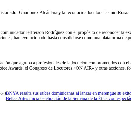
historiador Guarionex Alcántara y la reconocida locutora Jasmiri Rosa.
omunicador Jerfferson Rodríguez con el propósito de reconocer la excele
diciones, han evolucionado hasta consolidarse como una plataforma de p
ón que agrupa a profesionales de la locución comprometidos con el eje
ce Awards, el Congreso de Locutores «ON AIR» y otras acciones, foment
BNYA resalta sus raíces dominicanas al lanzar en merengue su exit
20
Bellas Artes inicia celebración de la Semana de la Ética con espect