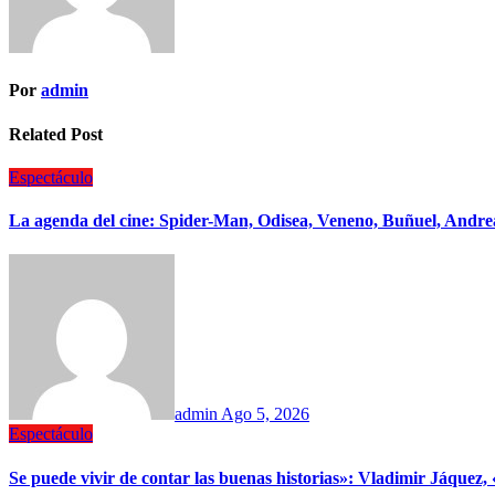
Por
admin
Related Post
Espectáculo
La agenda del cine: Spider-Man, Odisea, Veneno, Buñuel, Andrea
admin
Ago 5, 2026
Espectáculo
Se puede vivir de contar las buenas historias»: Vladimir Jáquez