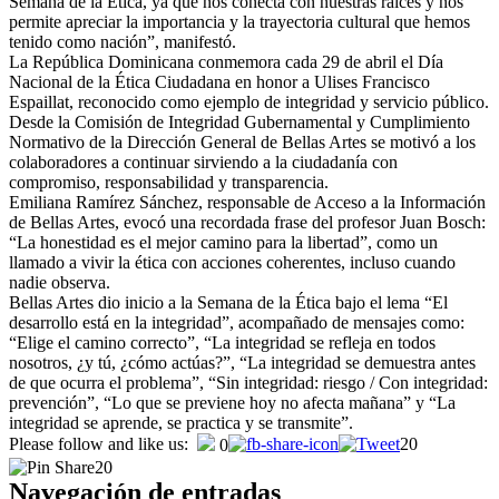
Semana de la Ética, ya que nos conecta con nuestras raíces y nos
permite apreciar la importancia y la trayectoria cultural que hemos
tenido como nación”, manifestó.
La República Dominicana conmemora cada 29 de abril el Día
Nacional de la Ética Ciudadana en honor a Ulises Francisco
Espaillat, reconocido como ejemplo de integridad y servicio público.
Desde la Comisión de Integridad Gubernamental y Cumplimiento
Normativo de la Dirección General de Bellas Artes se motivó a los
colaboradores a continuar sirviendo a la ciudadanía con
compromiso, responsabilidad y transparencia.
Emiliana Ramírez Sánchez, responsable de Acceso a la Información
de Bellas Artes, evocó una recordada frase del profesor Juan Bosch:
“La honestidad es el mejor camino para la libertad”, como un
llamado a vivir la ética con acciones coherentes, incluso cuando
nadie observa.
Bellas Artes dio inicio a la Semana de la Ética bajo el lema “El
desarrollo está en la integridad”, acompañado de mensajes como:
“Elige el camino correcto”, “La integridad se refleja en todos
nosotros, ¿y tú, ¿cómo actúas?”, “La integridad se demuestra antes
de que ocurra el problema”, “Sin integridad: riesgo / Con integridad:
prevención”, “Lo que se previene hoy no afecta mañana” y “La
integridad se aprende, se practica y se transmite”.
Please follow and like us:
20
0
20
Navegación de entradas