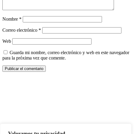
Nombre
*
Correo electrónico
*
Web
Guarda mi nombre, correo electrónico y web en este navegador
para la próxima vez que comente.
Copyright © All rights reserved
|
Paper News
por
Themeansar
.
Valoramos tu privacidad