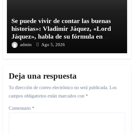
Se puede vivir de contar las buenas
historias»: Vladimir Jáquez, «Lord
Jáquez», habla de su fórmula en
«Cinco Palabras
admin
Ago 5, 2026
Deja una respuesta
Tu dirección de correo electrónico no será publicada.
Los
campos obligatorios están marcados con
*
Comentario
*