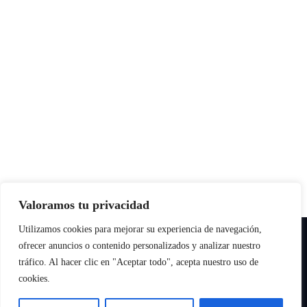
Valoramos tu privacidad
Utilizamos cookies para mejorar su experiencia de navegación,
Copyright © All rights reserved
|
Paper News
por
Themeansar
.
ofrecer anuncios o contenido personalizados y analizar nuestro
tráfico. Al hacer clic en "Aceptar todo", acepta nuestro uso de
cookies.