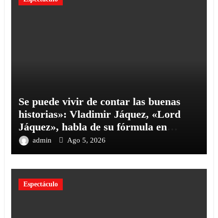
Se puede vivir de contar las buenas
historias»: Vladimir Jáquez, «Lord
Jáquez», habla de su fórmula en
«Cinco Palabras
admin
Ago 5, 2026
Espectáculo