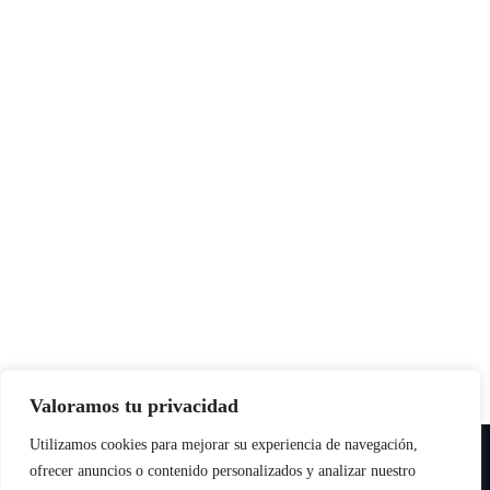
Valoramos tu privacidad
Utilizamos cookies para mejorar su experiencia de navegación,
Copyright © All rights reserved
|
Paper News
por
Themeansar
.
ofrecer anuncios o contenido personalizados y analizar nuestro