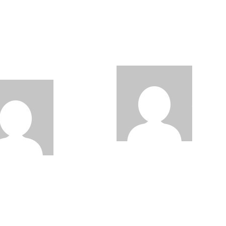
uede vivir de contar
Carolina Guzmán real
buenas historias»:
con éxito la segunda
imir Jáquez, «Lord
edición de su Taller d
ez», habla de su
Automaquillaje para
ula en «Cinco
Adolescentes
bras
admin
Ago
admin
Ago 5,
2026