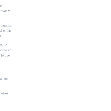
te
itivos y
 para los
el en las
a.
al, e
ndose en
e lo que
a, sin
 otros