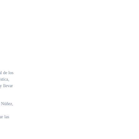
l de los
stica,
y llevar
l Núñez,
ar las