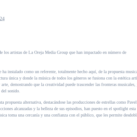
024
a instalado como un referente, totalmente hecho aquí, de la propuesta musica
ura única y donde la música de todos los géneros se fusiona con la estética artí
arte, demostrando que la creatividad puede trascender las fronteras musicales, 
y del sonido.
sta propuesta alternativa, destacándose las producciones de estrellas como Pave
iones alcanzadas y la belleza de sus episodios, han puesto en el spotlight esta
úsica toma una cercanía y una confianza con el público, que les permite desdobl