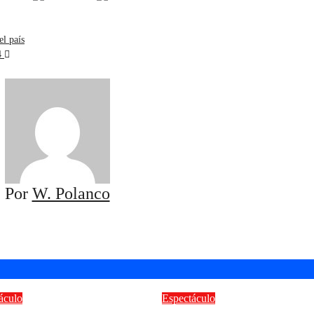
l país
24
Por
W. Polanco
áculo
Espectáculo