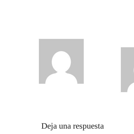
La agenda del cine:
Se p
Spider-Man, Odisea,
las 
Veneno, Buñuel, Andrea,
Vlad
Melodrama y cine
Jáqu
clásico y autoral
fórm
Pala
admin
Ago 5,
2026
2026
Deja una respuesta