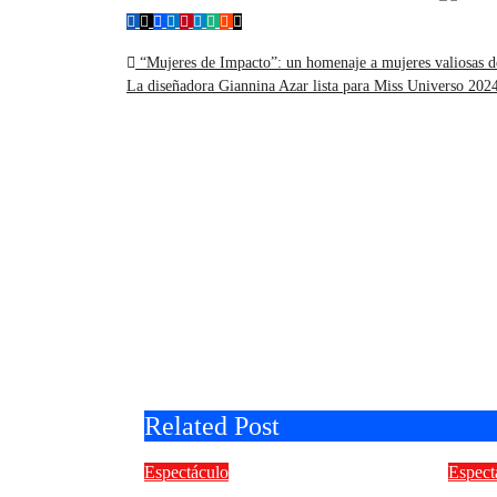
“Mujeres de Impacto”: un homenaje a mujeres valiosas de
La diseñadora Giannina Azar lista para Miss Universo 20
Related Post
Espectáculo
Espect