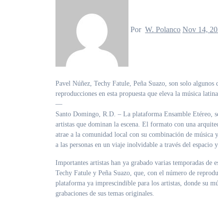
Por
W. Polanco
Nov 14, 2
Pavel Núñez, Techy Fatule, Peña Suazo, son solo algunos de los artistas de La Oreja Media Group que han impactado en número de
reproducciones en esta propuesta que eleva la música latina
—
Santo Domingo, R.D. – La plataforma Ensamble Etéreo, se h
artistas que dominan la escena. El formato con una arquitect
atrae a la comunidad local con su combinación de música y 
a las personas en un viaje inolvidable a través del espacio 
Importantes artistas han ya grabado varias temporadas de e
Techy Fatule y Peña Suazo, que, con el número de reproducc
plataforma ya imprescindible para los artistas, donde su m
grabaciones de sus temas originales.