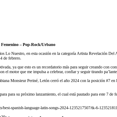
Año Femenino – Pop-Rock/Urbano
ios Lo Nuestro, en esta ocasión en la categoría Artista Revelación De
 4 de febrero.
tivada, ya que esto es un recordatorio más para seguir creando con co
l motor que me impulsa a celebrar, confiar y seguir tirando pa’lante»,
biana Monsieur Periné, Letón cerró el año 2024 con la posición #7 en l
ra para su próximo lanzamiento, el cual está pautado para este 7 de fe
ists/best-spanish-language-latin-songs-2024-1235217507/tk-6-12352181
20