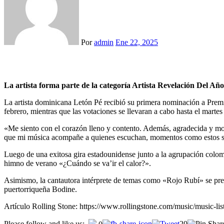
Por
admin
Ene 22, 2025
La artista forma parte de la categoría Artista Revelación Del 
La artista dominicana Letón Pé recibió su primera nominación a Prem
febrero, mientras que las votaciones se llevaran a cabo hasta el martes
«Me siento con el corazón lleno y contento. Además, agradecida y mo
que mi música acompañe a quienes escuchan, momentos como estos son e
Luego de una exitosa gira estadounidense junto a la agrupación colom
himno de verano «¿Cuándo se va’ir el calor?».
Asimismo, la cantautora intérprete de temas como «Rojo Rubí» se prepa
puertorriqueña Bodine.
Artículo Rolling Stone: https://www.rollingstone.com/music/music-l
Please follow and like us:
20