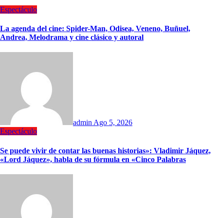
Espectáculo
La agenda del cine: Spider-Man, Odisea, Veneno, Buñuel,
Andrea, Melodrama y cine clásico y autoral
admin
Ago 5, 2026
Espectáculo
Se puede vivir de contar las buenas historias»: Vladimir Jáquez,
«Lord Jáquez», habla de su fórmula en «Cinco Palabras