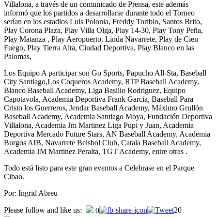
Villalona, a través de un comunicado de Prensa, este además
informó que los partidos a desarrollarse durante todo el Torneo
serían en los estadios Luis Polonia, Freddy Toribio, Santos Brito,
Play Corona Plaza, Play Villa Olga, Play 14-30, Play Tony Peña,
Play Matanza , Play Aeropuerto, Linda Navarrete, Play de Cien
Fuego, Play Tierra Alta, Ciudad Deportiva, Play Blanco en las
Palomas,
Los Equipo A participar son Go Sports, Papucho All-Sta, Baseball
City Santiago,Los Coqueros Academy, RTP Baseball Academy,
Blanco Baseball Academy, Liga Basilio Rodriguez, Equipo
Capotavola, Academia Deportiva Frank Garcia, Baseball Para
Cristo los Guerreros, Jendar Baseball Academy, Máximo Grullón
Baseball Academy, Academia Santiago Moya, Fundación Deportiva
Villalona, Academia Jm Martinez Liga Pupi y Juan, Academia
Deportiva Mercado Future Stars, AN Baseball Academy, Academia
Burgos AIB, Navarrete Beisbol Club, Catala Baseball Academy,
Academia JM Martinez Peralta, TGT Academy, entre otras .
Todo está listo para este gran eventos a Celebrase en el Parque
Cibao.
Por: Ingrid Abreu
Please follow and like us:
20
0