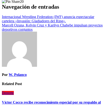
20
Navegación de entradas
Internacional Wrestling Federation (IWF) anuncia espectacular
cartelera «Invasión: Gladiadores del Ring».
Marcell Ozuna, Kelvin Cruz y Karilyn Chabebe impulsan proyectos
deportivos conjuntos
Por
W. Polanco
Related Post
Deporte
Víctor Cocco recibe reconocimiento especial por su respaldo al