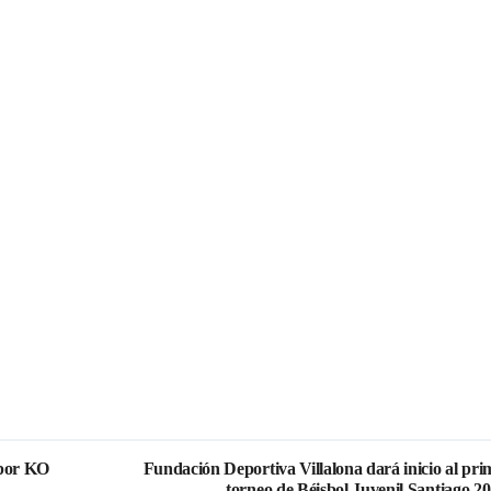
 por KO
Fundación Deportiva Villalona dará inicio al pri
torneo de Béisbol Juvenil Santiago 20