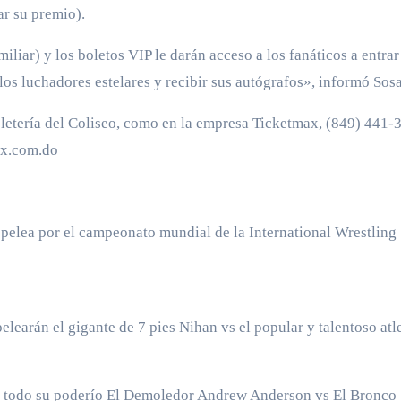
ar su premio).
miliar) y los boletos VIP le darán acceso a los fanáticos a entrar
los luchadores estelares y recibir sus autógrafos», informó Sosa
boletería del Coliseo, como en la empresa Ticketmax, (849) 441-
ax.com.do
 pelea por el campeonato mundial de la International Wrestling
earán el gigante de 7 pies Nihan vs el popular y talentoso atl
án todo su poderío El Demoledor Andrew Anderson vs El Bronco