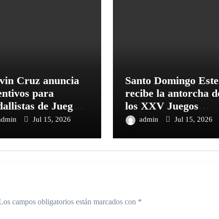
vin Cruz anuncia
Santo Domingo Este
entivos para
recibe la antorcha d
allistas de Juegos
los XXV Juegos
troamericanos y
Centroamericanos y
admin
Jul 15, 2026
admin
Jul 15, 2026
 Caribe
del Caribe Santo
Domingo 2026
Los campos obligatorios están marcados con
*