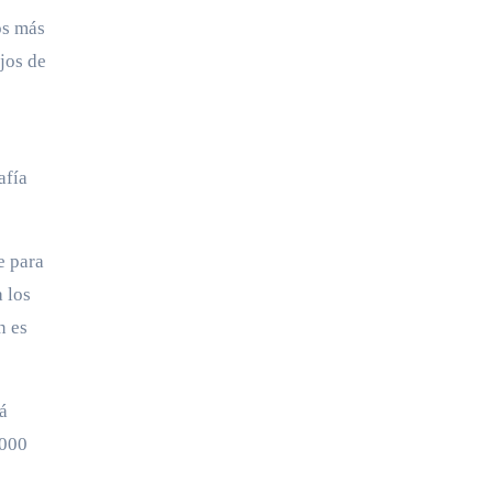
os más
jos de
afía
e para
 los
n es
á
,000