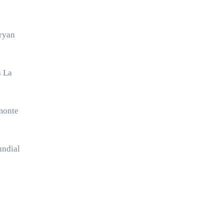
Bryan
s La
lmonte
undial