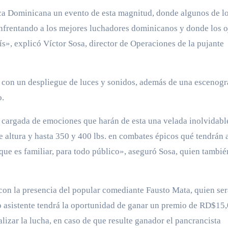
ica Dominicana un evento de esta magnitud, donde algunos de l
nfrentando a los mejores luchadores dominicanos y donde los o
aís», explicó Víctor Sosa, director de Operaciones de la pujante
 con un despliegue de luces y sonidos, además de una escenogr
o.
s cargada de emociones que harán de esta una velada inolvidabl
e altura y hasta 350 y 400 lbs. en combates épicos qué tendrán a
 que es familiar, para todo público», aseguró Sosa, quien tambié
 con la presencia del popular comediante Fausto Mata, quien ser
o asistente tendrá la oportunidad de ganar un premio de RD$15
lizar la lucha, en caso de que resulte ganador el pancrancista