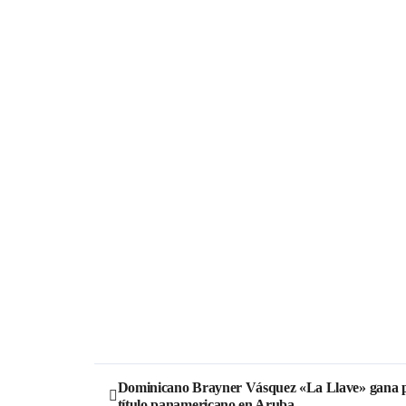
Dominicano Brayner Vásquez «La Llave» gana
título panamericano en Aruba