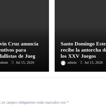
vin Cruz anuncia
Santo Domingo Este
entivos para
recibe la antorcha d
allistas de Juegos
los XXV Juegos
troamericanos y
Centroamericanos y
admin
Jul 15, 2026
admin
Jul 15, 2026
 Caribe
del Caribe Santo
Domingo 2026
Los campos obligatorios están marcados con
*