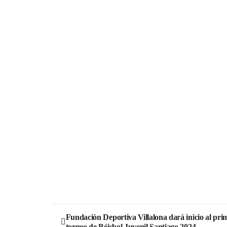
Fundación Deportiva Villalona dará inicio al pri
torneo de Béisbol Juvenil Santiago 2024.