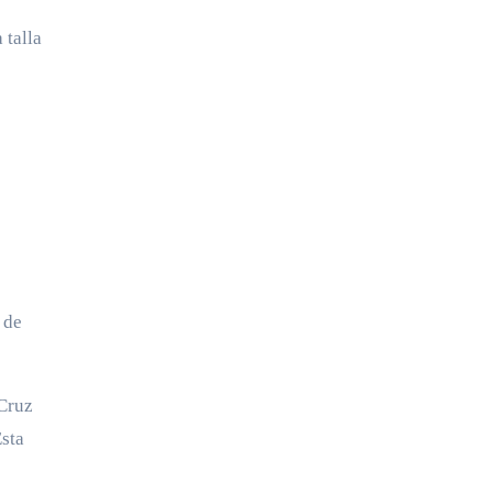
 talla
 de
 Cruz
Esta