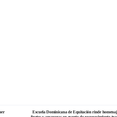
mer
Escuela Dominicana de Equitación rinde homenaj
jinetes y amazonas en evento de reconocimiento tras