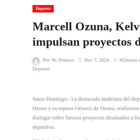
Deporte
Marcell Ozuna, Kelv
impulsan proyectos d
Por
W. Polanco
Nov 7, 2024
#
Génesis 
Deportes
Santo Domingo.- La destacada madriana del deportiva Karilyn Chabebe, junto al jugador de Grandes Ligas Marcell
Ozuna y su esposa Génesis de Ozuna, realizaron u
dialogar sobre futuros proyectos destinados a f
deportivo.