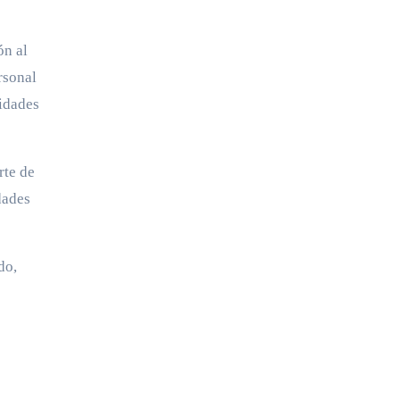
ón al
rsonal
nidades
rte de
dades
do,