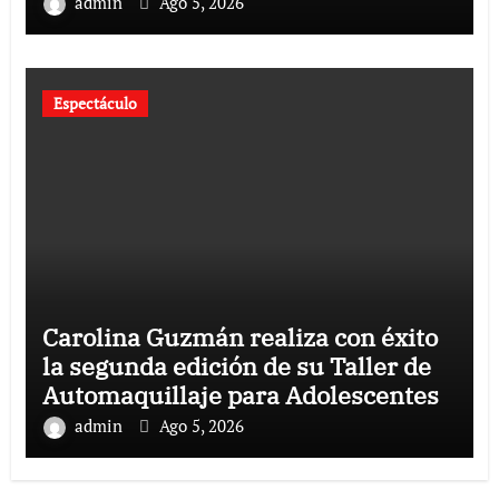
«Cinco Palabras
admin
Ago 5, 2026
Espectáculo
Carolina Guzmán realiza con éxito
la segunda edición de su Taller de
Automaquillaje para Adolescentes
admin
Ago 5, 2026