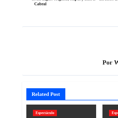
Cabral
Por
W
Related Post
Espectáculo
Esp