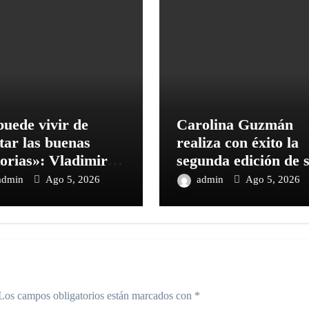
puede vivir de
Carolina Guzmán
tar las buenas
realiza con éxito la
torias»: Vladimir
segunda edición de 
uez, «Lord
Taller de
admin
Ago 5, 2026
admin
Ago 5, 2026
uez», habla de su
Automaquillaje par
mula en «Cinco
Adolescentes
abras
Los campos obligatorios están marcados con
*