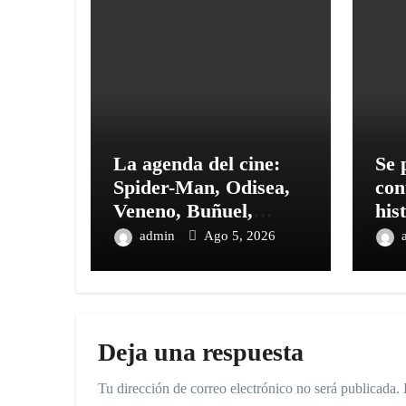
La agenda del cine:
Se 
Spider-Man, Odisea,
con
Veneno, Buñuel,
his
Andrea, Melodrama y
Jáq
admin
Ago 5, 2026
cine clásico y autoral
Jáq
fór
Pal
Deja una respuesta
Tu dirección de correo electrónico no será publicada.