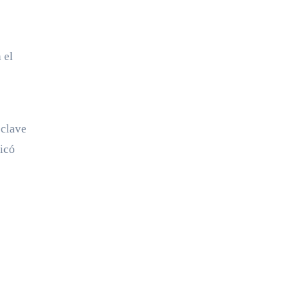
 el
 clave
dicó