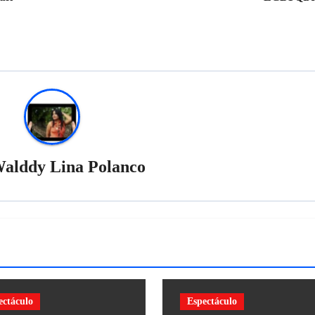
alddy Lina Polanco
ectáculo
Espectáculo