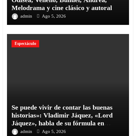
Melodrama y cine clásico y autoral
admin
Ago 5, 2026
Espectáculo
Se puede vivir de contar las buenas
historias»: Vladimir Jáquez, «Lord
Jáquez», habla de su fórmula en
«Cinco Palabras
admin
Ago 5, 2026