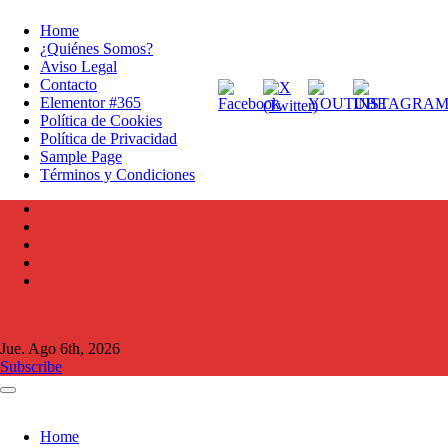
Ir
Home
al
¿Quiénes Somos?
contenido
Aviso Legal
Contacto
Elementor #365
Política de Cookies
Política de Privacidad
Sample Page
Términos y Condiciones
Jue. Ago 6th, 2026
Subscribe
Home