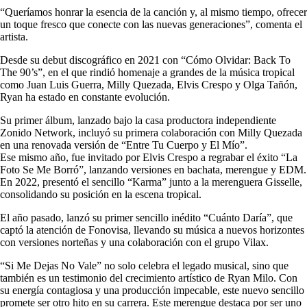
“Queríamos honrar la esencia de la canción y, al mismo tiempo, ofrecer
un toque fresco que conecte con las nuevas generaciones”, comenta el
artista.
Desde su debut discográfico en 2021 con “Cómo Olvidar: Back To
The 90’s”, en el que rindió homenaje a grandes de la música tropical
como Juan Luis Guerra, Milly Quezada, Elvis Crespo y Olga Tañón,
Ryan ha estado en constante evolución.
Su primer álbum, lanzado bajo la casa productora independiente
Zonido Network, incluyó su primera colaboración con Milly Quezada
en una renovada versión de “Entre Tu Cuerpo y El Mío”.
Ese mismo año, fue invitado por Elvis Crespo a regrabar el éxito “La
Foto Se Me Borró”, lanzando versiones en bachata, merengue y EDM.
En 2022, presentó el sencillo “Karma” junto a la merenguera Gisselle,
consolidando su posición en la escena tropical.
El año pasado, lanzó su primer sencillo inédito “Cuánto Daría”, que
captó la atención de Fonovisa, llevando su música a nuevos horizontes
con versiones norteñas y una colaboración con el grupo Vilax.
“Si Me Dejas No Vale” no solo celebra el legado musical, sino que
también es un testimonio del crecimiento artístico de Ryan Milo. Con
su energía contagiosa y una producción impecable, este nuevo sencillo
promete ser otro hito en su carrera. Este merengue destaca por ser uno