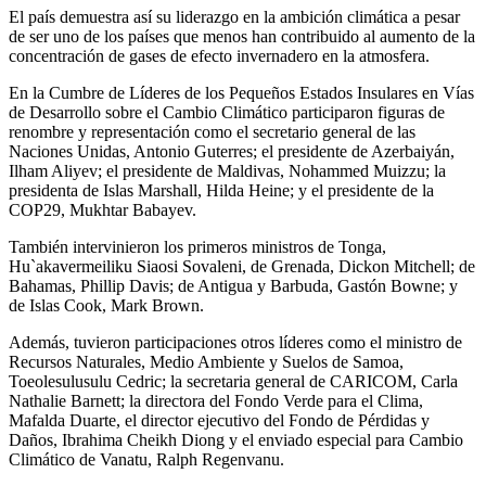
El país demuestra así su liderazgo en la ambición climática a pesar
de ser uno de los países que menos han contribuido al aumento de la
concentración de gases de efecto invernadero en la atmosfera.
En la Cumbre de Líderes de los Pequeños Estados Insulares en Vías
de Desarrollo sobre el Cambio Climático participaron figuras de
renombre y representación como el secretario general de las
Naciones Unidas, Antonio Guterres; el presidente de Azerbaiyán,
Ilham Aliyev; el presidente de Maldivas, Nohammed Muizzu; la
presidenta de Islas Marshall, Hilda Heine; y el presidente de la
COP29, Mukhtar Babayev.
También intervinieron los primeros ministros de Tonga,
Hu`akavermeiliku Siaosi Sovaleni, de Grenada, Dickon Mitchell; de
Bahamas, Phillip Davis; de Antigua y Barbuda, Gastón Bowne; y
de Islas Cook, Mark Brown.
Además, tuvieron participaciones otros líderes como el ministro de
Recursos Naturales, Medio Ambiente y Suelos de Samoa,
Toeolesulusulu Cedric; la secretaria general de CARICOM, Carla
Nathalie Barnett; la directora del Fondo Verde para el Clima,
Mafalda Duarte, el director ejecutivo del Fondo de Pérdidas y
Daños, Ibrahima Cheikh Diong y el enviado especial para Cambio
Climático de Vanatu, Ralph Regenvanu.