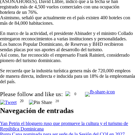
(ASONAHORES), David Llibre, indicó que a la fecha se han
registrado más de 4,500 vuelos comerciales con una ocupación
hotelera de un 76%.
Asimismo, señaló que actualmente en el país existen 400 hoteles con
más de 84,000 habitaciones.
En marco de la actividad, el presidente Abinader y el ministro Collado
entregaron reconocimientos a varias instituciones y personalidades.
Los bancos Popular Dominicano, de Reservas y BHD recibieron
sendas placas por sus aportes al desarrollo del turismo.
Así como, fue reconocido el empresario Frank Rainieri, considerado
pionero del turismo dominicano.
Se recuerda que la industria turística genera más de 720,000 empleos
de manera directa, indirecta e inducida para un 18% de la empleomanía
del país.
Please follow and like us:
0
20
20
Navegación de entradas
Yan Petrin el bloguero ruso que promueve la cultura y el turismo de
República Dominicana
Punta Cana nominada para ser sede de la Sesión del COI en 2027