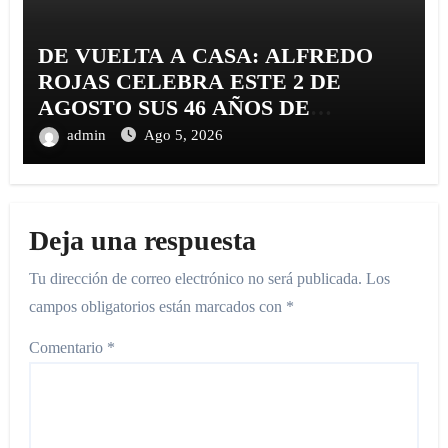
DE VUELTA A CASA: ALFREDO
ROJAS CELEBRA ESTE 2 DE
AGOSTO SUS 46 AÑOS DE
TRAYECTORIA CON EL
admin
Ago 5, 2026
RELANZAMIENTO DE «ALFREDO
ROJAS Y SU CARIBE SHOW»
Deja una respuesta
Tu dirección de correo electrónico no será publicada.
Los
campos obligatorios están marcados con
*
Comentario
*