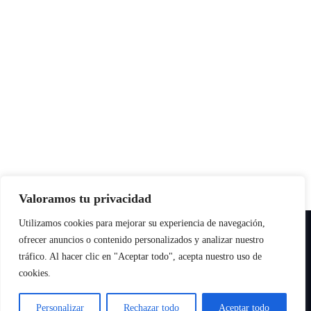
Valoramos tu privacidad
Utilizamos cookies para mejorar su experiencia de navegación,
Copyright © All rights reserved
|
Paper News
por
Themeansar
.
ofrecer anuncios o contenido personalizados y analizar nuestro
tráfico. Al hacer clic en "Aceptar todo", acepta nuestro uso de
cookies.
Personalizar
Rechazar todo
Aceptar todo