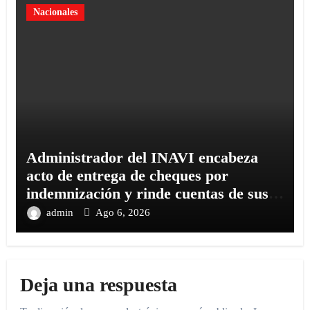
Nacionales
Administrador del INAVI encabeza
acto de entrega de cheques por
indemnización y rinde cuentas de sus
18 meses al frente de la institución de
admin
Ago 6, 2026
servicios y asistencia social
Deja una respuesta