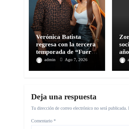
Verónica Batista
Zor
regresa con la tercera
soc
temporada de “Fuera
año
de Liga
nue
admin
Ago 7, 2026
com
ver
evi
Deja una respuesta
Tu dirección de correo electrónico no será publicada.
Comentario
*