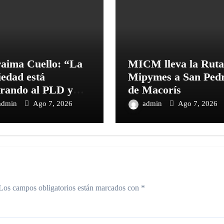
aima Cuello: “La
MICM lleva la Ruta
iedad está
Mipymes a San Ped
rando al PLD y
de Macorís
stro deber es
admin
Ago 7, 2026
admin
Ago 7, 2026
unicar con la
dad y las
dencias
Los campos obligatorios están marcados con
*