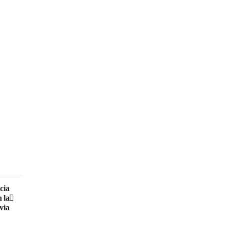
cia
 la
via