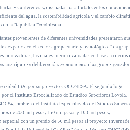
charlas y conferencias, diseñadas para fortalecer los conocimie
eficiente del agua, la sostenibilidad agrícola y el cambio climát
gro en la República Dominicana.
udiantes provenientes de diferentes universidades presentaron su
os expertos en el sector agropecuario y tecnológico. Los grup
es innovadoras, las cuales fueron evaluadas en base a criterios
Tras una rigurosa deliberación, se anunciaron los grupos ganador
niversidad ISA, por su proyecto COCONESA. El segundo lugar
or el Instituto Especializado de Estudios Superiores Loyola.
 BIO-84, también del Instituto Especializado de Estudios Superio
mios de 200 mil pesos, 150 mil pesos y 100 mil pesos,
 especial con un premio de 50 mil pesos al proyecto Invernade
de la Pontificia Universidad Católica Madre y Maestra (PUCMM).