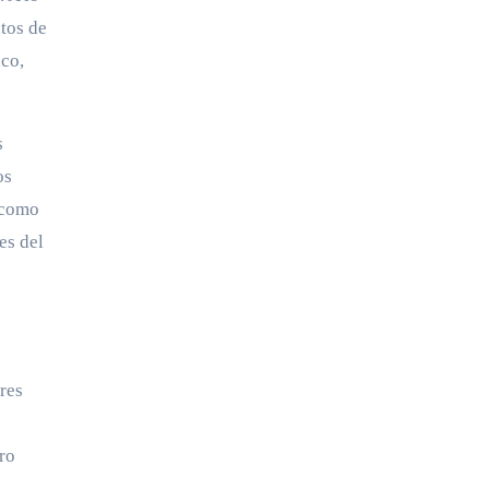
ntos de
ico,
s
os
 como
es del
res
ro