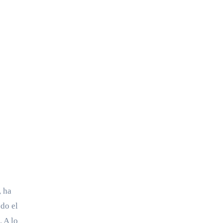
, ha
do el
. A lo