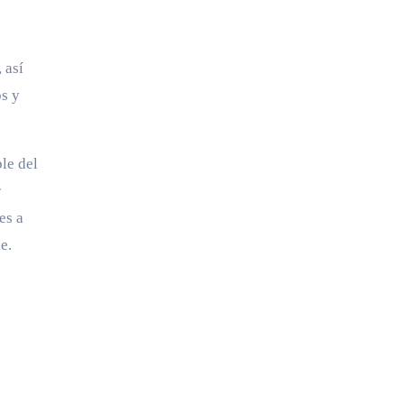
 así
os y
le del
r
es a
e.