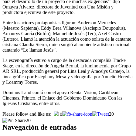
para el desarrollo de un proyecto de muchas exigencias’” dijo
Omayra Álvarez, directora de Juventud con Una Misión y
productora ejecutiva de este proyecto.
Entre los actores protagonistas figuran: Anderson Mercedes
(Maestro Sapienta), Eddy Brea Villanova (Asclepio Doupoulus),
Amaurys García (Bufón), Manuel de Jesús (Tec), Axel Castro
(Lutero). Llamó la atención la actuación como solista de la cantante
cristiana Claudia Sierra, quien surgió al ambiente artístico nacional
cantando “Le llaman Jesús”.
La escenografía estuvo a cargo de la destacada compañía Tracke
Stage, en la dirección de Angela Bernal, la luminotecnia por Grupo
AR SRL, producción general por Lina Leal y Aracelys Camejo, la
línea gráfica por Estephany Mesa y videografia por Annette Heredia
y Loammy Torres.
Dominus Land contó con el apoyo Rental Vision, Caribbean
Cinemas, Printeo, el Enlace del Gobierno Dominicano Con las
Iglesias Cristianas, entre otros.
Please follow and like us:
20
0
20
Navegación de entradas