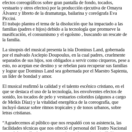
efectos coreográficos sobre gran pantalla de fondo, tocados,
vestuario y otros efectos) por la producción ejecutiva de Omayra
Álvarez y libreto de la dramaturga, bailarina y coreógrafa Eva
Piccini.
El trabajo plantea el tema de la disolución que ha impactado a las
familias (padres e hijos) debido a la tecnología que promueve la
masificación, el consumismo y el egoísmo , buscando un rescate de
la familia.
La sinopsis del musical presenta la isla Dominus Land, gobernada
por el malvado Asclepio Doupoulus, en la cual padres, cruelmente
separados de sus hijos, son obligados a servir como cirqueros, pese a
esto, no aceptan ese destino y se rebelan para recuperar sus familias
y lograr que Dominus Land sea gobernada por el Maestro Sapienta,
un líder de bondad y amor.
El musical reafirmó la calidad y el talento escénico cristiano, en el
que se destaca el uso de la tecnología, los envolventes efectos de
sonido, los tocados de pelo y vestuarios coloridos (algunos a cargo
de Melkis Díaz) y la vitalidad energética de la coreografía, que
incluyó danzar sobre ritmos tropicales y de tonos urbanos, sobre
letras cristianas.
“Agradecemos al público que nos respaldó con su asistencia, las
facilidades técnicas que nos ofreció el personal del Teatro Nacional