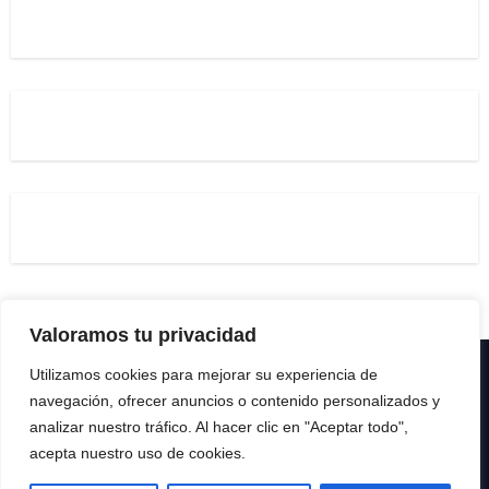
Valoramos tu privacidad
Utilizamos cookies para mejorar su experiencia de
Copyright © All rights reserved
|
Paper News
por
navegación, ofrecer anuncios o contenido personalizados y
Themeansar
.
analizar nuestro tráfico. Al hacer clic en "Aceptar todo",
acepta nuestro uso de cookies.