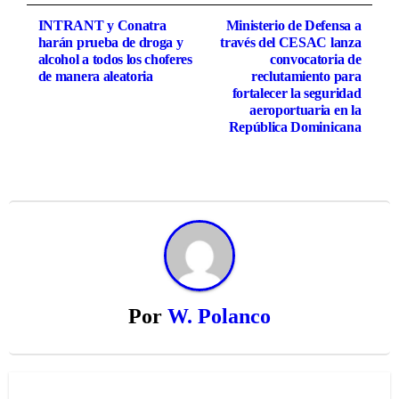
Navegación
INTRANT y Conatra
Ministerio de Defensa a
harán prueba de droga y
través del CESAC lanza
de
alcohol a todos los choferes
convocatoria de
de manera aleatoria
reclutamiento para
entradas
fortalecer la seguridad
aeroportuaria en la
República Dominicana
Por
W. Polanco