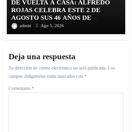
DE VUELTA A CASA: ALFREDO
ROJAS CELEBRA ESTE 2 DE
AGOSTO SUS 46 AÑOS DE
TRAYECTORIA CON EL
admin
Ago 5, 2026
RELANZAMIENTO DE «ALFREDO
ROJAS Y SU CARIBE SHOW»
Deja una respuesta
Tu dirección de correo electrónico no será publicada.
Los
campos obligatorios están marcados con
*
Comentario
*