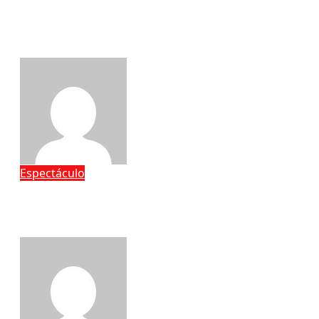
historias»: Vladimir Jáquez, «Lord
Jáquez», habla de su fórmula en
«Cinco Palabras
admin
Ago 5, 2026
Espectáculo
Carolina Guzmán realiza con éxito la
segunda edición de su Taller de
Automaquillaje para Adolescentes
admin
Ago 5, 2026