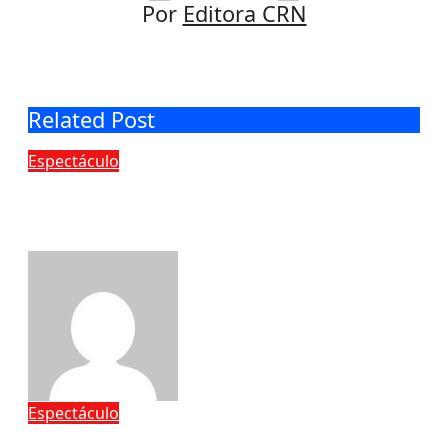
Por
Editora CRN
Related Post
Espectáculo
La agenda del cine: Spider-Man,
Odisea, Veneno, Buñuel, Andrea,
Melodrama y cine clásico y autoral
admin
Ago 5, 2026
Espectáculo
Se puede vivir de contar las buenas