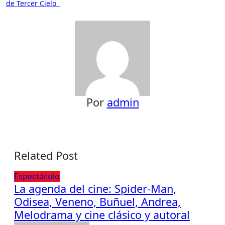
entradas
de Tercer Cielo
Por
admin
Related Post
Espectáculo
La agenda del cine: Spider-Man,
Odisea, Veneno, Buñuel, Andrea,
Melodrama y cine clásico y autoral