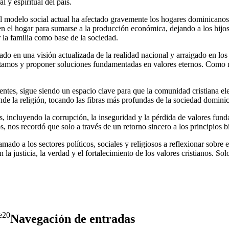
 y espiritual del país.
 el modelo social actual ha afectado gravemente los hogares dominican
n el hogar para sumarse a la producción económica, dejando a los hijos 
 la familia como base de la sociedad.
o en una visión actualizada de la realidad nacional y arraigado en los p
rentamos y proponer soluciones fundamentadas en valores eternos. Como
entes, sigue siendo un espacio clave para que la comunidad cristiana e
ciende la religión, tocando las fibras más profundas de la sociedad domi
 incluyendo la corrupción, la inseguridad y la pérdida de valores funda
 nos recordó que solo a través de un retorno sincero a los principios b
mado a los sectores políticos, sociales y religiosos a reflexionar sobr
 justicia, la verdad y el fortalecimiento de los valores cristianos. So
20
Navegación de entradas