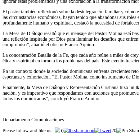
ignorar estas problemáticas y una exhortación a la transformación moral
El pastor también reflexionó sobre la desintegración familiar y cómo
las circunstancias económicas, hayan tenido que abandonar sus roles e
profundamente humano y espiritual, destacó la necesidad de fortalecer
La Mesa de Diálogo resaltó que el mensaje del Pastor Molina está basad
una reflexión inspirada por Dios para iluminar los desafíos que enf
compromiso”, añadió el obispo Franco Aquino.
La concentración Batalla de la Fe, que cada año reúne a miles de crey
ética y espiritual en torno a los problemas del país. Este evento tras
En un contexto donde la sociedad dominicana enfrenta crecientes retos,
esperanza y exhortación. “El Pastor Molina, como instrumento de Dios,
Finalmente, la Mesa de Diálogo y Representación Cristiana hizo un lla
nación, y es imperativo que respondamos con acciones que promuevan la
todos los dominicanos”, concluyó Franco Aquino.
Departamento Comunicaciones
Please follow and like us:
20
0