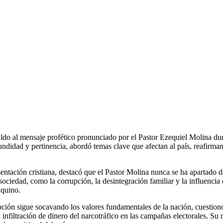
ldo al mensaje profético pronunciado por el Pastor Ezequiel Molina dura
didad y pertinencia, abordó temas clave que afectan al país, reafirmand
ntación cristiana, destacó que el Pastor Molina nunca se ha apartado de
ociedad, como la corrupción, la desintegración familiar y la influencia 
Aquino.
ión sigue socavando los valores fundamentales de la nación, cuestionó 
a infiltración de dinero del narcotráfico en las campañas electorales. S