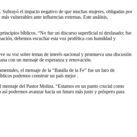
os. Subrayó el impacto negativo de que muchas mujeres, obligadas por
más vulnerables ante influencias externas. Este análisis,
rincipios bíblicos. “No fue un discurso superficial ni desfasado; fue
 nación, debemos escuchar esta voz profética con humildad y
leve su voz sobre temas de interés nacional y promueva una discusión
nicana con un mensaje de esperanza y renovación.
mentales, el mensaje de la “Batalla de la Fe” fue un faro de
íblicos podemos construir un país mejor .
e el mensaje del Pastor Molina. “Estamos en un punto crucial como
lo así podremos avanzar hacia un futuro más justo y próspero para