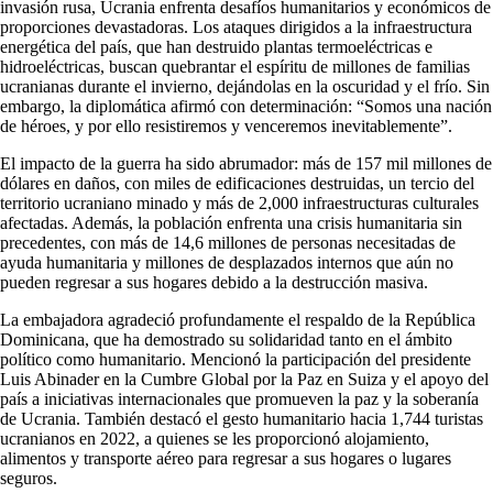
invasión rusa, Ucrania enfrenta desafíos humanitarios y económicos de
proporciones devastadoras. Los ataques dirigidos a la infraestructura
energética del país, que han destruido plantas termoeléctricas e
hidroeléctricas, buscan quebrantar el espíritu de millones de familias
ucranianas durante el invierno, dejándolas en la oscuridad y el frío. Sin
embargo, la diplomática afirmó con determinación: “Somos una nación
de héroes, y por ello resistiremos y venceremos inevitablemente”.
El impacto de la guerra ha sido abrumador: más de 157 mil millones de
dólares en daños, con miles de edificaciones destruidas, un tercio del
territorio ucraniano minado y más de 2,000 infraestructuras culturales
afectadas. Además, la población enfrenta una crisis humanitaria sin
precedentes, con más de 14,6 millones de personas necesitadas de
ayuda humanitaria y millones de desplazados internos que aún no
pueden regresar a sus hogares debido a la destrucción masiva.
La embajadora agradeció profundamente el respaldo de la República
Dominicana, que ha demostrado su solidaridad tanto en el ámbito
político como humanitario. Mencionó la participación del presidente
Luis Abinader en la Cumbre Global por la Paz en Suiza y el apoyo del
país a iniciativas internacionales que promueven la paz y la soberanía
de Ucrania. También destacó el gesto humanitario hacia 1,744 turistas
ucranianos en 2022, a quienes se les proporcionó alojamiento,
alimentos y transporte aéreo para regresar a sus hogares o lugares
seguros.