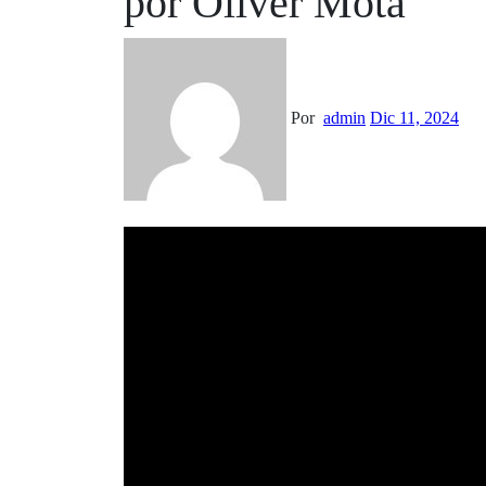
por Oliver Mota
Por
admin
Dic 11, 2024