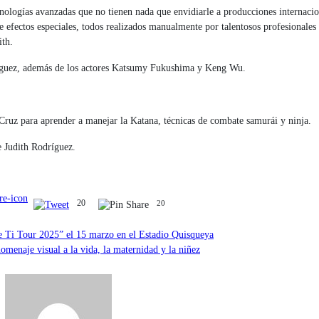
nologías avanzadas que no tienen nada que envidiarle a producciones internacio
 efectos especiales, todos realizados manualmente por talentosos profesionales
ith.
dríguez, además de los actores Katsumy Fukushima y Keng Wu.
Cruz para aprender a manejar la Katana, técnicas de combate samurái y ninja.
de Judith Rodríguez.
20
20
e Ti Tour 2025” el 15 marzo en el Estadio Quisqueya
menaje visual a la vida, la maternidad y la niñez