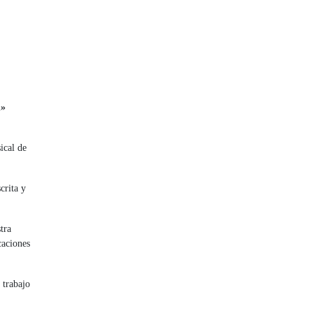
n»
ical de
crita y
tra
caciones
 trabajo