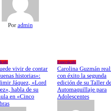
Por
admin
áculo
Espectáculo
uede vivir de contar
Carolina Guzmán real
buenas historias»:
con éxito la segunda
imir Jáquez, «Lord
edición de su Taller d
ez», habla de su
Automaquillaje para
ula en «Cinco
Adolescentes
bras