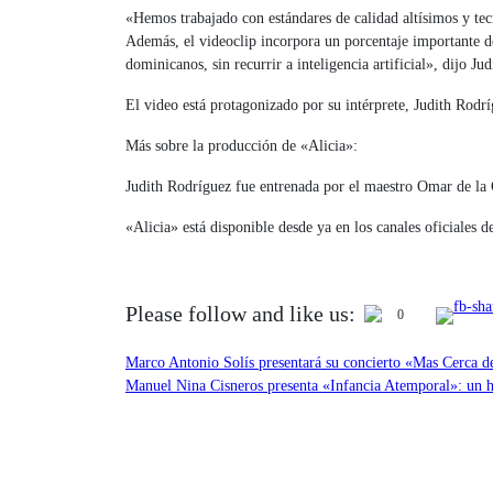
«Hemos trabajado con estándares de calidad altísimos y tec
Además, el videoclip incorpora un porcentaje importante de
dominicanos, sin recurrir a inteligencia artificial», dijo Jud
El video está protagonizado por su intérprete, Judith Ro
Más sobre la producción de «Alicia»:
Judith Rodríguez fue entrenada por el maestro Omar de la 
«Alicia» está disponible desde ya en los canales oficiales 
Please follow and like us:
0
Navegación
Marco Antonio Solís presentará su concierto «Mas Cerca d
Manuel Nina Cisneros presenta «Infancia Atemporal»: un ho
de
entradas