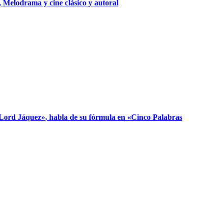
 Melodrama y cine clásico y autoral
 «Lord Jáquez», habla de su fórmula en «Cinco Palabras