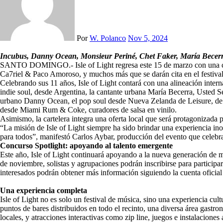
Por
W. Polanco
Nov 5, 2024
Incubus, Danny Ocean, Monsieur Periné, Chet Faker, María Becer
SANTO DOMINGO.- Isle of Light regresa este 15 de marzo con una car
Ca7riel & Paco Amoroso, y muchos más que se darán cita en el festival
Celebrando sus 11 años, Isle of Light contará con una alineación inter
indie soul, desde Argentina, la cantante urbana María Becerra, Usted 
urbano Danny Ocean, el pop soul desde Nueva Zelanda de Leisure, de
desde Miami Rum & Coke, curadores de salsa en vinilo.
Asimismo, la cartelera integra una oferta local que será protagonizada
“La misión de Isle of Light siempre ha sido brindar una experiencia ino
para todos”, manifestó Carlos Aybar, producción del evento que celebr
Concurso Spotlight: apoyando al talento emergente
Este año, Isle of Light continuará apoyando a la nueva generación de m
de noviembre, solistas y agrupaciones podrán inscribirse para participa
interesados podrán obtener más información siguiendo la cuenta oficia
Una experiencia completa
Isle of Light no es solo un festival de música, sino una experiencia cul
puntos de bares distribuidos en todo el recinto, una diversa área gast
locales, y atracciones interactivas como zip line, juegos e instalaciones a