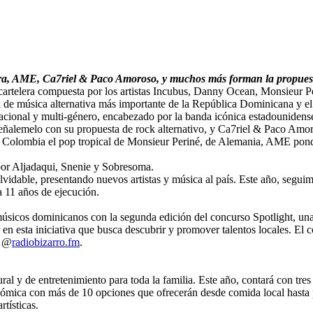
ra, AME, Ca7riel & Paco Amoroso, y muchos más forman la propues
telera compuesta por los artistas Incubus, Danny Ocean, Monsieur Pe
 de música alternativa más importante de la República Dominicana y el
nacional y multi-género, encabezado por la banda icónica estadounidense
Señalemelo con su propuesta de rock alternativo, y Ca7riel & Paco Amor
 Colombia el pop tropical de Monsieur Periné, de Alemania, AME pond
 por Aljadaqui, Snenie y Sobresoma.
lvidable, presentando nuevos artistas y música al país. Este año, segui
a 11 años de ejecución.
úsicos dominicanos con la segunda edición del concurso Spotlight, una p
r en esta iniciativa que busca descubrir y promover talentos locales. E
l @
radiobizarro.fm
.
tural y de entretenimiento para toda la familia. Este año, contará con tr
ronómica con más de 10 opciones que ofrecerán desde comida local hasta
rtísticas.