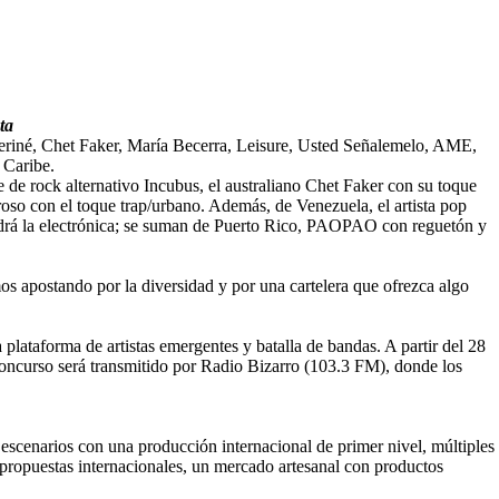
ta
riné, Chet Faker, María Becerra, Leisure, Usted Señalemelo, AME,
 Caribe.
 de rock alternativo Incubus, el australiano Chet Faker con su toque
oso con el toque trap/urbano. Además, de Venezuela, el artista pop
rá la electrónica; se suman de Puerto Rico, PAOPAO con reguetón y
mos apostando por la diversidad y por una cartelera que ofrezca algo
lataforma de artistas emergentes y batalla de bandas. A partir del 28
l concurso será transmitido por Radio Bizarro (103.3 FM), donde los
es escenarios con una producción internacional de primer nivel, múltiples
 propuestas internacionales, un mercado artesanal con productos