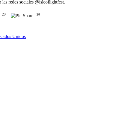
 las redes sociales @isleoflightfest.
20
20
Estados Unidos