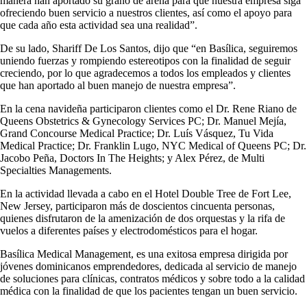
manera han aportado su grano de arena para que nuestra empresa siga
ofreciendo buen servicio a nuestros clientes, así como el apoyo para
que cada año esta actividad sea una realidad”.
De su lado, Shariff De Los Santos, dijo que “en Basílica, seguiremos
uniendo fuerzas y rompiendo estereotipos con la finalidad de seguir
creciendo, por lo que agradecemos a todos los empleados y clientes
que han aportado al buen manejo de nuestra empresa”.
En la cena navideña participaron clientes como el Dr. Rene Riano de
Queens Obstetrics & Gynecology Services PC; Dr. Manuel Mejía,
Grand Concourse Medical Practice; Dr. Luís Vásquez, Tu Vida
Medical Practice; Dr. Franklin Lugo, NYC Medical of Queens PC; Dr.
Jacobo Peña, Doctors In The Heights; y Alex Pérez, de Multi
Specialties Managements.
En la actividad llevada a cabo en el Hotel Double Tree de Fort Lee,
New Jersey, participaron más de doscientos cincuenta personas,
quienes disfrutaron de la amenización de dos orquestas y la rifa de
vuelos a diferentes países y electrodomésticos para el hogar.
Basílica Medical Management, es una exitosa empresa dirigida por
jóvenes dominicanos emprendedores, dedicada al servicio de manejo
de soluciones para clínicas, contratos médicos y sobre todo a la calidad
médica con la finalidad de que los pacientes tengan un buen servicio.