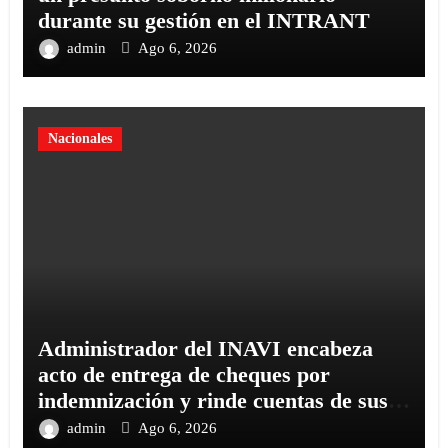
durante su gestión en el INTRANT
admin
Ago 6, 2026
Nacionales
Administrador del INAVI encabeza
acto de entrega de cheques por
indemnización y rinde cuentas de sus
18 meses al frente de la institución de
admin
Ago 6, 2026