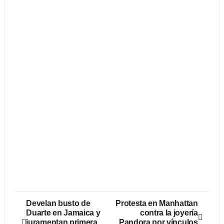
Navegación
Develan busto de
Protesta en Manhattan
Duarte en Jamaica y
contra la joyería
de
juramentan primera
Pandora por vínculos