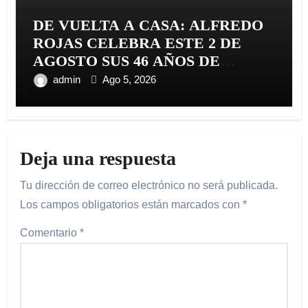
DE VUELTA A CASA: ALFREDO
ROJAS CELEBRA ESTE 2 DE
AGOSTO SUS 46 AÑOS DE
TRAYECTORIA CON EL
admin
Ago 5, 2026
RELANZAMIENTO DE
«ALFREDO ROJAS Y SU CARIBE
SHOW»
Deja una respuesta
Tu dirección de correo electrónico no será publicada.
Los campos obligatorios están marcados con
*
Comentario
*