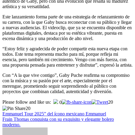
auténtico de Gaby, pero con una evolución que resalta su madurez
artística y su versatilidad.
Este lanzamiento forma parte de una estrategia de relanzamiento de
su carrera, con la que Gaby busca reconectar con su público y llegar
a nuevas audiencias. El videoclip, que ya se encuentra disponible en
plataformas digitales, destaca por su estética vibrante, puesta en
escena dinámica y una producción de alto nivel.
“Estoy feliz y agradecida de poder compartir esta nueva etapa con
todos. Este tema representa mucho para mí, porque refleja mi
esencia, pero también mi crecimiento. Vengo con más fuerza, con
una propuesta pensada para entretener y disfrutar”, expresó la artista.
Con “A la que vive contigo”, Gaby Puche reafirma su compromiso
con la música y su pasión por el arte, especialmente por el
merengue, prometiendo seguir sorprendiendo al público con
proyectos que combinan calidad, autenticidad y diversión.
Navegación
Please follow and like us:
20
0
20
de
Emmanuel Tour 2025” del ícono mexicano Emmanuel
entradas
Frain Thomas conquista con su exquisito y elegante bolero
moderno.