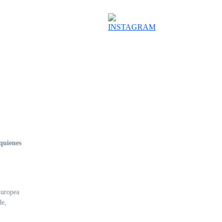
 quienes
Europea
de,