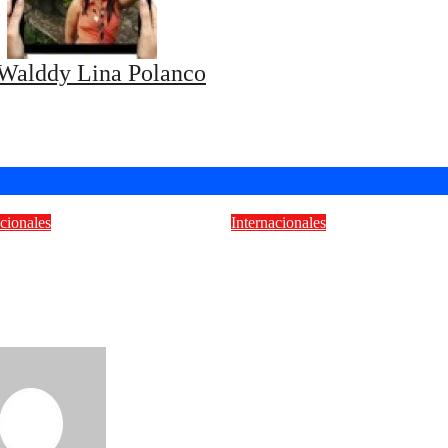
Walddy Lina Polanco
acionales
Internacionales
 Borrelli encuentra
DE VUELTA A CASA
uevo pulso entre el
ALFREDO ROJAS
 latino, el soul y la
CELEBRA ESTE 2 D
sticación sonora
AGOSTO SUS 46 AÑ
DE TRAYECTORIA
CON EL
RELANZAMIENTO 
admin
Ago 5,
«ALFREDO ROJAS 