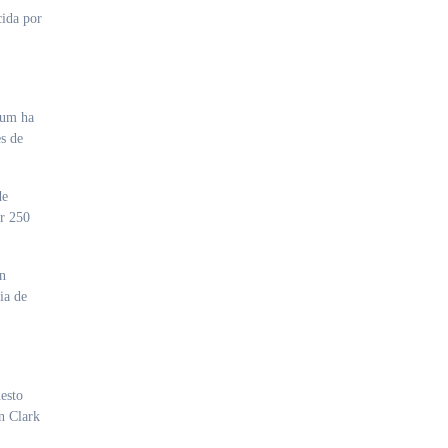
cida por
aum ha
s de
de
ar 250
un
ia de
uesto
in Clark