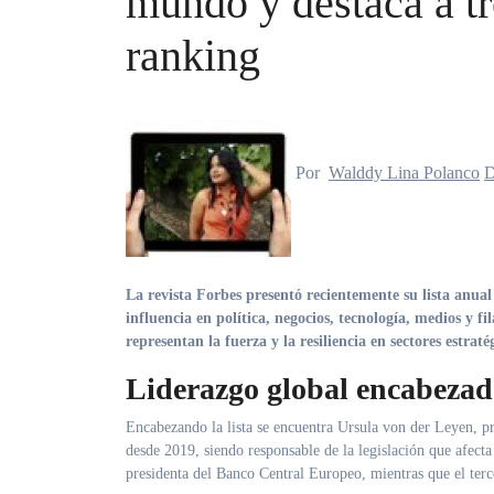
mundo y destaca a tr
ranking
Por
Walddy Lina Polanco
D
La revista Forbes presentó recientemente su lista anual de las 100 mujeres más poderosas del mundo, destacando figuras de gran
influencia en política, negocios, tecnología, medios y f
representan la fuerza y la resiliencia en sectores estraté
Liderazgo global encabezad
Encabezando la lista se encuentra Ursula von der Leyen, p
desde 2019, siendo responsable de la legislación que afec
presidenta del Banco Central Europeo, mientras que el terc