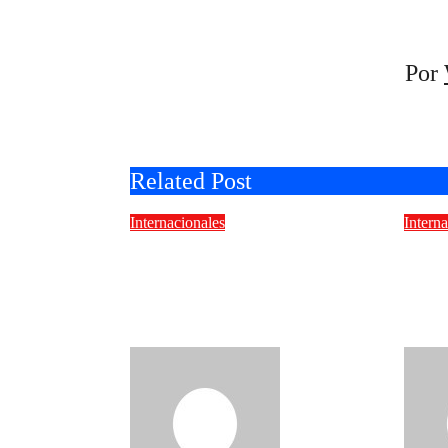
Por
Related Post
Internacionales
Intern
Cruz Roja Dominicana
Gigi
participa en reunión
un n
donde se discute la
funk
migración regional
sofi
admin
Ago 5,