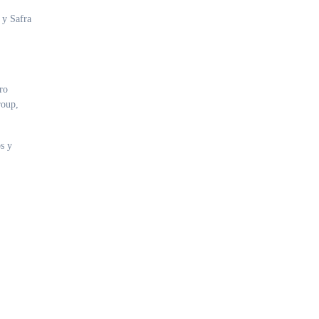
 y Safra
ro
roup,
os y