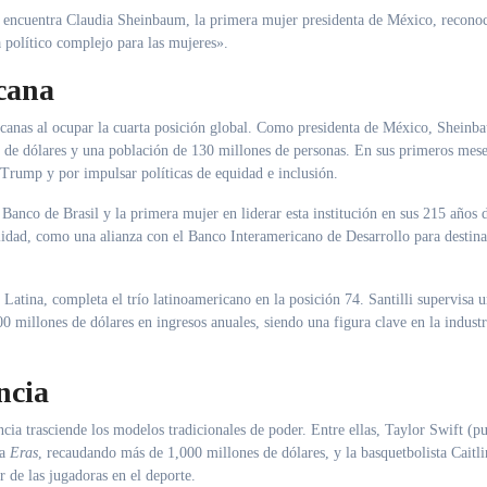
 se encuentra Claudia Sheinbaum, la primera mujer presidenta de México, recono
político complejo para las mujeres».
cana
icanas al ocupar la cuarta posición global. Como presidenta de México, Sheinb
 de dólares y una población de 130 millones de personas. En sus primeros mese
 Trump y por impulsar políticas de equidad e inclusión.
Banco de Brasil y la primera mujer en liderar esta institución en sus 215 años 
bilidad, como una alianza con el Banco Interamericano de Desarrollo para destin
 Latina, completa el trío latinoamericano en la posición 74. Santilli supervisa 
millones de dólares en ingresos anuales, siendo una figura clave en la industr
ncia
cia trasciende los modelos tradicionales de poder. Entre ellas, Taylor Swift (p
ra
Eras
, recaudando más de 1,000 millones de dólares, y la basquetbolista Caitl
 de las jugadoras en el deporte.