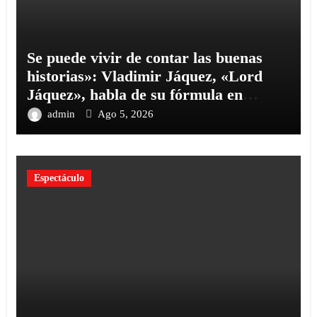
Se puede vivir de contar las buenas
historias»: Vladimir Jáquez, «Lord
Jáquez», habla de su fórmula en
«Cinco Palabras
admin
Ago 5, 2026
Espectáculo