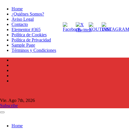
Ir
Home
al
¿Quiénes Somos?
contenido
Aviso Legal
Contacto
Elementor #365
Política de Cookies
Política de Privacidad
Sample Page
Términos y Condiciones
Vie. Ago 7th, 2026
Subscribe
Home