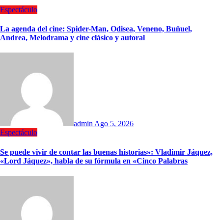
Espectáculo
La agenda del cine: Spider-Man, Odisea, Veneno, Buñuel,
Andrea, Melodrama y cine clásico y autoral
admin
Ago 5, 2026
Espectáculo
Se puede vivir de contar las buenas historias»: Vladimir Jáquez,
«Lord Jáquez», habla de su fórmula en «Cinco Palabras