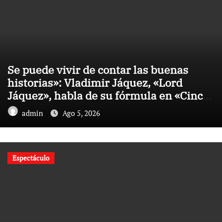
Se puede vivir de contar las buenas
historias»: Vladimir Jáquez, «Lord
Jáquez», habla de su fórmula en «Cinco
Palabras
admin
Ago 5, 2026
Espectáculo