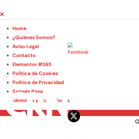
Ir
al
contenido
Home
¿Quiénes Somos?
Aviso Legal
Contacto
Elementor #365
Política de Cookies
Política de Privacidad
Sample Page
Términos y Condiciones
Jue. Ago 6th, 2026