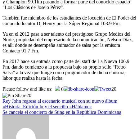
y Champion 99.1fm pasando a formar parte del conocido espacio
“Los Clásicos de Joselo Pérez”.
También fue miembro de los estudiantes de locución de El Poder del
conocido locutor Dj Henry por la Súper Regional 103.9 Fm.
Ya en el 2012 pasa a ser talento del prestigioso Grupo Medios del
Norte, propiedad del empresario de la comunicación, Nelson Díaz,
es allī donde se desempeña animador de salsa por la emisora
Contacto 91.7 Fm.
En 2017 hace su entrada como parte del staff de La Nueva 106.9
Fm, dando comienzo a la propuesta bajo su propio sello “Retro
Salsa” a la vez que funge como programador de dicha emisora,
labor que realiza hasta la fecha.
Navegación
Please follow and like us:
20
0
20
de
Rey John regresa al escenario musical con su nuevo álbum
entradas
«Historia. Edición I» y el sencillo «Háblame»
Se cancela el concierto de Sting en la República Dominicana