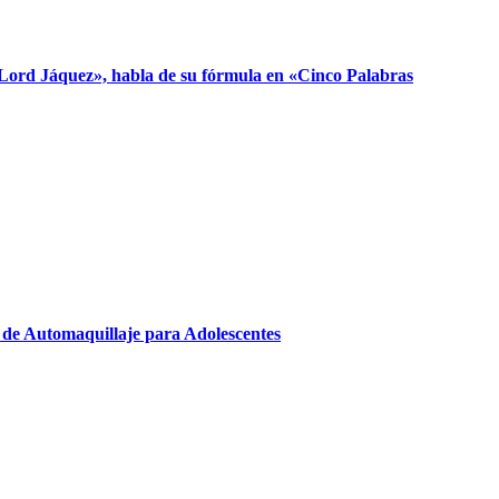
 «Lord Jáquez», habla de su fórmula en «Cinco Palabras
r de Automaquillaje para Adolescentes