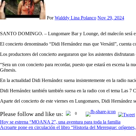
Por
Walddy Lina Polanco
Nov 29, 2024
SANTO DOMINGO. – Lungomare Bar y Lounge, del malecón será escenario
El concierto denominado “Didi Hernández mas que Versátil”, cuenta c
Los productores del concierto aseguraron que los asistentes disfrutaran
“Sera un con concierto para recordar, puesto que estará en escena la n
Génesis.
En la actualidad Didi Hernández suena insistentemente en la radio nac
Didi Hernández también también suena en la radio con el tema Las 7 C 
Aparte del concierto de este viernes en Lungomares, Didi Hernández se 
Navegación
Please follow and like us:
0
de
Hoy se estrena “MOANA 2”, una aventura para toda la familia
entradas
Acroarte pone en circulación el libro “Historia del Merengue: orígenes, 