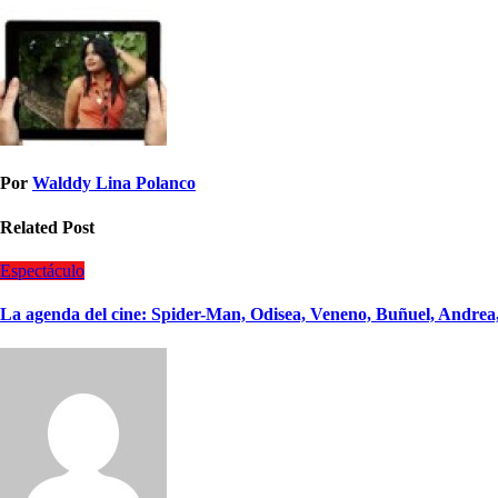
Por
Walddy Lina Polanco
Related Post
Espectáculo
La agenda del cine: Spider-Man, Odisea, Veneno, Buñuel, Andrea,