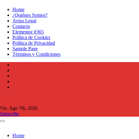
Ir
Home
al
¿Quiénes Somos?
contenido
Aviso Legal
Contacto
Elementor #365
Política de Cookies
Política de Privacidad
Sample Page
Términos y Condiciones
Vie. Ago 7th, 2026
Subscribe
Home