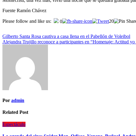
Montecristi, una vez más, vivió una noche que se quedará graba
Fuente Ramón Chávez
Please follow and like us:
20
0
Gilberto Santa Rosa cautiva a casa llena en el Pabellón de Voleibol
Alejandra Trujillo reconoce a participantes en “Homenaje: Actitud y
Por
admin
Related Post
Espectáculo