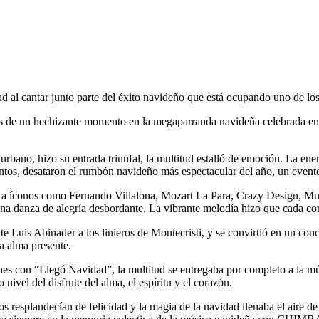
tud al cantar junto parte del éxito navideño que está ocupando uno de lo
os de un hechizante momento en la megaparranda navideña celebrada en el
ano, hizo su entrada triunfal, la multitud estalló de emoción. La energí
tos, desataron el rumbón navideño más espectacular del año, un evento
o a íconos como Fernando Villalona, Mozart La Para, Crazy Design, Mu
una danza de alegría desbordante. La vibrante melodía hizo que cada co
e Luis Abinader a los linieros de Montecristi, y se convirtió en un conc
da alma presente.
s con “Llegó Navidad”, la multitud se entregaba por completo a la mús
nivel del disfrute del alma, el espíritu y el corazón.
os resplandecían de felicidad y la magia de la navidad llenaba el aire de