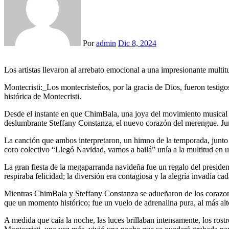
Por
admin
Dic 8, 2024
Los artistas llevaron al arrebato emocional a una impresionante multi
Montecristi:_Los montecristeños, por la gracia de Dios, fueron testig
histórica de Montecristi.
Desde el instante en que ChimBala, una joya del movimiento musical urb
deslumbrante Steffany Constanza, el nuevo corazón del merengue. Jun
La canción que ambos interpretaron, un himno de la temporada, junt
coro colectivo “Llegó Navidad, vamos a bailá” unía a la multitud en 
La gran fiesta de la megaparranda navideña fue un regalo del president
respiraba felicidad; la diversión era contagiosa y la alegría invadía ca
Mientras ChimBala y Steffany Constanza se adueñaron de los corazone
que un momento histórico; fue un vuelo de adrenalina pura, al más alto 
A medida que caía la noche, las luces brillaban intensamente, los rostr