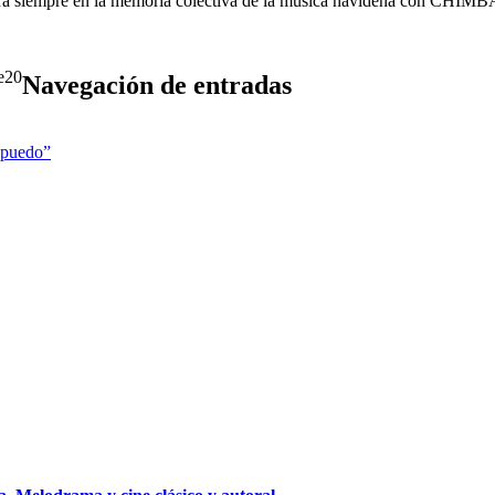
da para siempre en la memoria colectiva de la música navideña c
20
Navegación de entradas
o puedo”