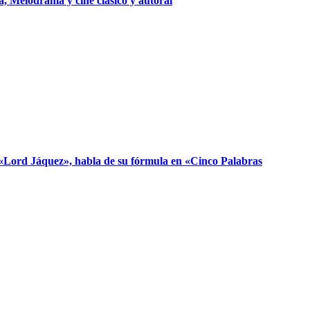
, Melodrama y cine clásico y autoral
, «Lord Jáquez», habla de su fórmula en «Cinco Palabras