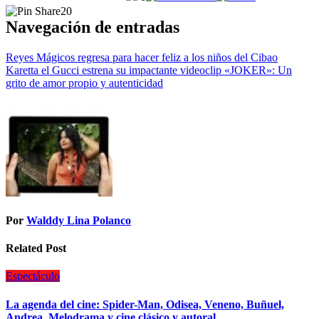
20
Navegación de entradas
Reyes Mágicos regresa para hacer feliz a los niños del Cibao
Karetta el Gucci estrena su impactante videoclip «JOKER»: Un
grito de amor propio y autenticidad
Por
Walddy Lina Polanco
Related Post
Espectáculo
La agenda del cine: Spider-Man, Odisea, Veneno, Buñuel,
Andrea, Melodrama y cine clásico y autoral