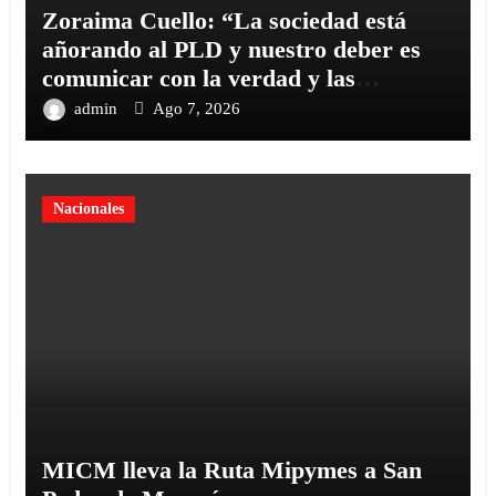
Zoraima Cuello: “La sociedad está
añorando al PLD y nuestro deber es
comunicar con la verdad y las
evidencias
admin
Ago 7, 2026
Nacionales
MICM lleva la Ruta Mipymes a San