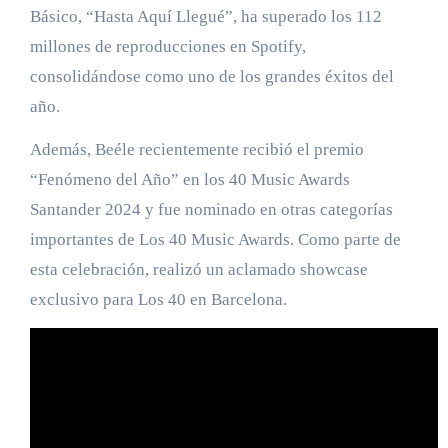
Básico, “Hasta Aquí Llegué”, ha superado los 112
millones de reproducciones en Spotify,
consolidándose como uno de los grandes éxitos del
año.
Además, Beéle recientemente recibió el premio
“Fenómeno del Año” en los 40 Music Awards
Santander 2024 y fue nominado en otras categorías
importantes de Los 40 Music Awards. Como parte de
esta celebración, realizó un aclamado showcase
exclusivo para Los 40 en Barcelona.