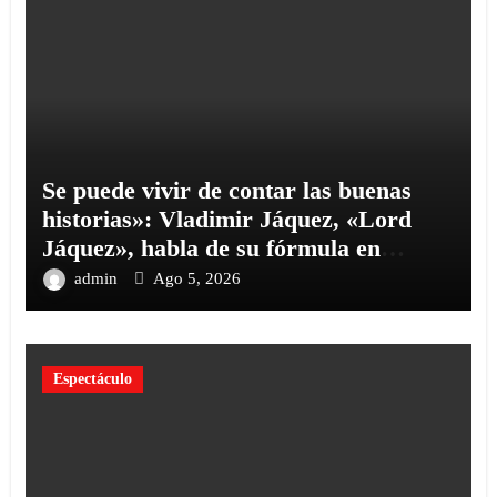
Se puede vivir de contar las buenas
historias»: Vladimir Jáquez, «Lord
Jáquez», habla de su fórmula en
«Cinco Palabras
admin
Ago 5, 2026
Espectáculo