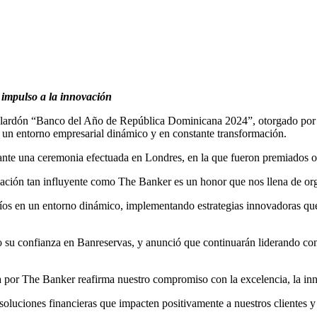
 impulso a la innovación
alardón “Banco del Año de República Dominicana 2024”, otorgado por la 
en un entorno empresarial dinámico y en constante transformación.
rante una ceremonia efectuada en Londres, en la que fueron premiados ot
cación tan influyente como The Banker es un honor que nos llena de org
íos en un entorno dinámico, implementando estrategias innovadoras que pr
su confianza en Banreservas, y anunció que continuarán liderando con 
 The Banker reafirma nuestro compromiso con la excelencia, la innova
soluciones financieras que impacten positivamente a nuestros clientes y