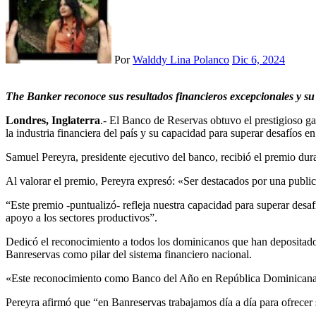
Por
Walddy Lina Polanco
Dic 6, 2024
The
Banker
r
econoce sus resultados financieros excepcionales y su
Londres, Inglaterra
.- El Banco de Reservas obtuvo el prestigioso g
la industria financiera del país y su capacidad para superar desafíos 
Samuel Pereyra, presidente ejecutivo del banco, recibió el premio du
Al valorar el premio, Pereyra expresó: «Ser destacados por una publi
“Este premio -puntualizó- refleja nuestra capacidad para superar desaf
apoyo a los sectores productivos”.
Dedicó el reconocimiento a todos los dominicanos que han depositado 
Banreservas como pilar del sistema financiero nacional.
«Este reconocimiento como Banco del Año en República Dominicana por
Pereyra afirmó que “en Banreservas trabajamos día a día para ofrecer 