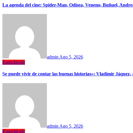
La agenda del cine: Spider-Man, Odisea, Veneno, Buñuel, Andrea
admin
Ago 5, 2026
Espectáculo
Se puede vivir de contar las buenas historias»: Vladimir Jáquez
admin
Ago 5, 2026
Espectáculo