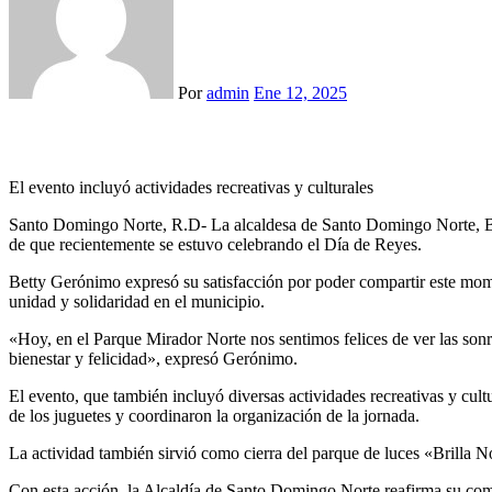
Por
admin
Ene 12, 2025
El evento incluyó actividades recreativas y culturales
Santo Domingo Norte, R.D- La alcaldesa de Santo Domingo Norte, Bett
de que recientemente se estuvo celebrando el Día de Reyes.
Betty Gerónimo expresó su satisfacción por poder compartir este mome
unidad y solidaridad en el municipio.
«Hoy, en el Parque Mirador Norte nos sentimos felices de ver las sonr
bienestar y felicidad», expresó Gerónimo.
El evento, que también incluyó diversas actividades recreativas y cultu
de los juguetes y coordinaron la organización de la jornada.
La actividad también sirvió como cierra del parque de luces «Brilla No
Con esta acción, la Alcaldía de Santo Domingo Norte reafirma su compr