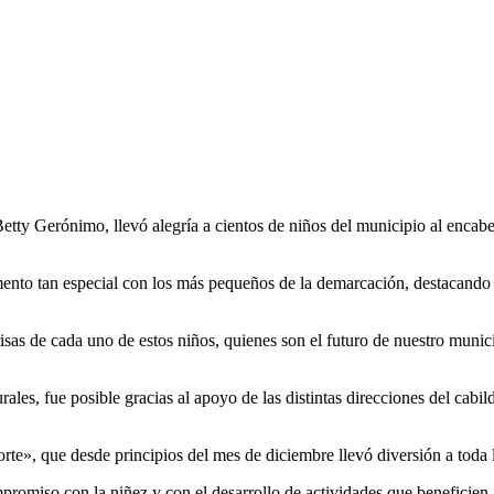
y Gerónimo, llevó alegría a cientos de niños del municipio al encabez
nto tan especial con los más pequeños de la demarcación, destacando qu
isas de cada uno de estos niños, quienes son el futuro de nuestro munic
rales, fue posible gracias al apoyo de las distintas direcciones del cab
rte», que desde principios del mes de diciembre llevó diversión a toda l
omiso con la niñez y con el desarrollo de actividades que beneficien a